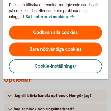
aktier?
Du kan ta tillbaka ditt cookie-medgivande när du vill,
på cookie-sidan eller under din profil när du är
inloggad.
Så hanterar vi
cookies
.
Måste man ha valutan amerikanska dollar (USD)
för att kunna handla amerikanska aktier?
Godkänn alla cookies
Hur öppnas valutakonton?
Bara nödvändiga cookies
Avgift för valutaväxling?
Cookie-inställningar
Optioner
Jag vill börja handla optioner. Hur gör jag?
Vad är block och singelmarknad?