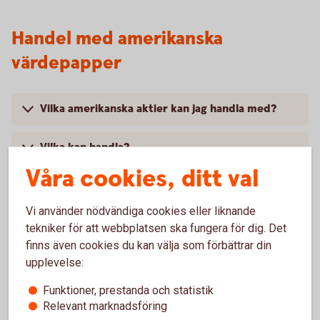
Handel med amerikanska
värdepapper
Vilka amerikanska aktier kan jag handla med?
Vilka kan handla?
Våra cookies, ditt val
Vilket courtage gäller för amerikanska aktier
online?
Vi använder nödvändiga cookies eller liknande
tekniker för att webbplatsen ska fungera för dig. Det
När ska aktierna betalas?
finns även cookies du kan välja som förbättrar din
upplevelse:
När kan man lägga order?
Funktioner, prestanda och statistik
Relevant marknadsföring
Är det realtidskurser även för amerikanska