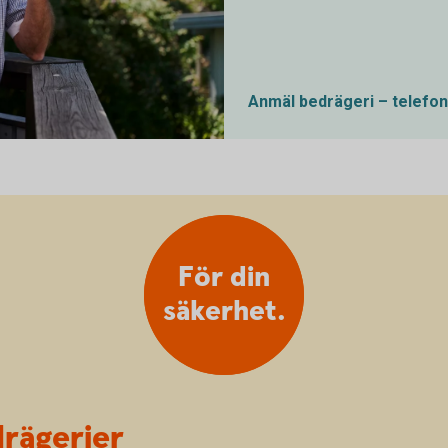
Anmäl bedrägeri – telef
e phone
För din
säkerhet.
rägerier