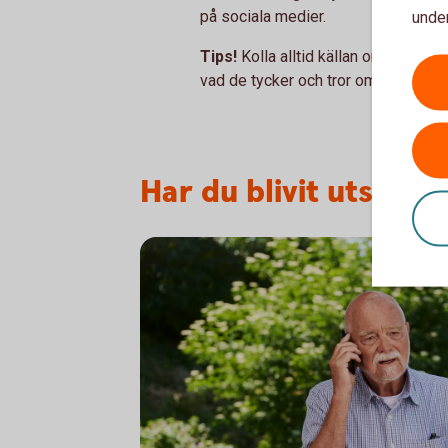
på sociala medier.
under
Tips!
Kolla alltid källan om något kä
vad de tycker och tror om erbjudand
Har du blivit utsatt?