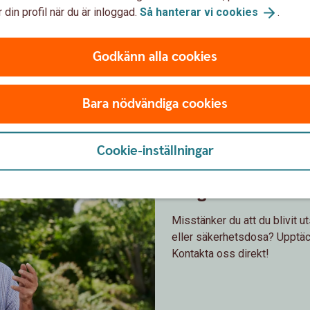
 din profil när du är inloggad.
Så hanterar vi
cookies
.
nns för bra för att vara sant. Fråga någon du litar på
Godkänn alla cookies
et.
Bara nödvändiga cookies
Cookie-inställningar
Ring och anmäl b
Misstänker du att du blivit u
eller säkerhetsdosa? Upptäckt
Kontakta oss direkt!