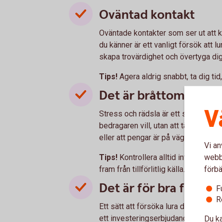
Oväntad kontakt
Oväntade kontakter som ser ut att 
du känner är ett vanligt försök att 
skapa trovärdighet och övertyga di
Tips!
Agera aldrig snabbt, ta dig tid
Det är bråttom
V
Stress och rädsla är ett sätt att få
bedragaren vill, utan att tänka efter.
eller att pengar är på väg att lämna d
Vi an
webbp
Tips!
Kontrollera alltid informatio
förbä
fram från tillförlitlig källa.
Det är för bra för att
F
R
Ett sätt att försöka lura dig är att 
ett investeringserbjudande som lovar
Du ka