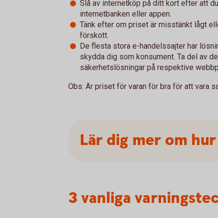
Slå av internetköp på ditt kort efter att d
internetbanken eller appen.
Tänk efter om priset är misstänkt lågt e
förskott.
De flesta stora e-handelssajter har lösnin
skydda dig som konsument. Ta del av d
säkerhetslösningar på respektive webbp
Obs: Är priset för varan för bra för att vara s
Lär dig mer om hur
3 vanliga varningste