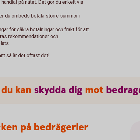
u handlat på nätet. Det gör du enkelt via
ller du ombeds betala större summor i
gar för säkra betalningar och frakt för att
eras rekommendationer och
lats.
ant så är det oftast det!
 du kan
skydda
dig
mot
bedrag
cken på bedrägerier