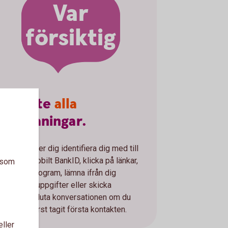
Var
försiktig
Följ
inte
alla
uppmaningar.
Om någon ber dig identifiera dig med till
exempel Mobilt BankID, klicka på länkar,
a som
ladda ner program, lämna ifrån dig
personliga uppgifter eller skicka
pengar. Avsluta konversationen om du
nte själv först tagit första kontakten.
eller