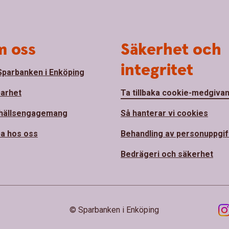
 oss
Säkerhet och
integritet
parbanken i Enköping
barhet
Ta tillbaka cookie-medgiva
hällsengagemang
Så hanterar vi cookies
a hos oss
Behandling av personuppgif
Bedrägeri och säkerhet
© Sparbanken i Enköping