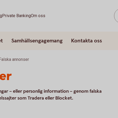
g
Private Banking
Om oss
et
Samhällsengagemang
Kontakta oss
Falska annonser
er
gar – eller personlig information – genom falska
elssajter som Tradera eller Blocket.