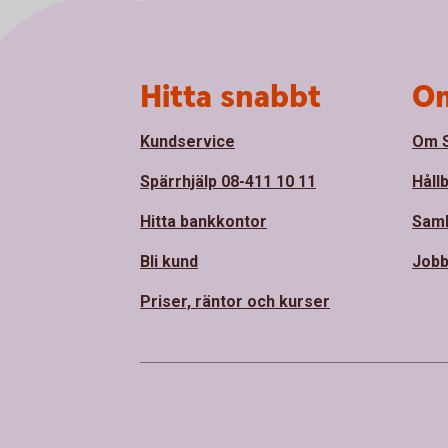
Sidfot
Hitta snabbt
Om
Kundservice
Om S
Spärrhjälp 08-411 10 11
Håll
Hitta bankkontor
Sam
Bli kund
Jobb
Priser, räntor och kurser