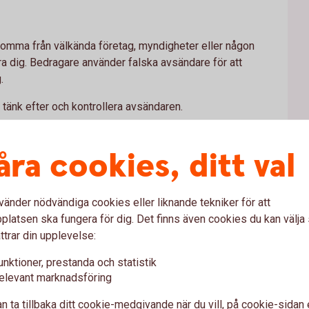
komma från välkända företag, myndigheter eller någon
lura dig. Bedragare använder falska avsändare för att
g.
, tänk efter och kontrollera avsändaren.
åra cookies, ditt val
 dig att fatta ogenomtänkta beslut och göra det
 Det kan handla om att ett lån ska ha tagits i ditt namn
itt konto.
vänder nödvändiga cookies eller liknande tekniker för att
latsen ska fungera för dig. Det finns även cookies du kan välj
nen du får. Använd ett telefonnummer som du själv sökt
ttrar din upplevelse:
 vara sant
unktioner, prestanda och statistik
elevant marknadsföring
i
ge dig ett ”erbjudande du inte kan motstå”. Det kan vara
 stor och snabb avkastning, eller en flörtig kontakt
n ta tillbaka ditt cookie-medgivande när du vill, på cookie-sidan 