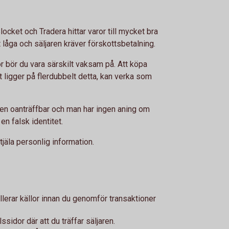
ocket och Tradera hittar varor till mycket bra
t låga och säljaren kräver förskottsbetalning.
 bör du vara särskilt vaksam på. Att köpa
 ligger på flerdubbelt detta, kan verka som
ren oanträffbar och man har ingen aning om
n falsk identitet.
jäla personlig information.
ollerar källor innan du genomför transaktioner
ssidor där att du träffar säljaren.