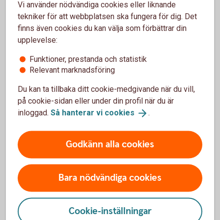
Vi använder nödvändiga cookies eller liknande
Företag
tekniker för att webbplatsen ska fungera för dig. Det
finns även cookies du kan välja som förbättrar din
upplevelse:
Funktioner, prestanda och statistik
Relevant marknadsföring
Företagskonton
Du kan ta tillbaka ditt cookie-medgivande när du vill,
på cookie-sidan eller under din profil när du är
Företagskonto
inloggad.
Så hanterar vi
cookies
.
Klientmedelskonto
Godkänn alla cookies
Bankgironummer
Bara nödvändiga cookies
Koncernkonto
Cookie-inställningar
Valutakonto