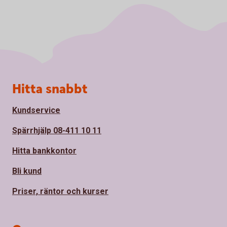
Sidfot
Hitta snabbt
Kundservice
Spärrhjälp 08-411 10 11
Hitta bankkontor
Bli kund
Priser, räntor och kurser