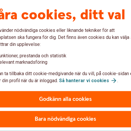
åra cookies, ditt val
mation
vänder nödvändiga cookies eller liknande tekniker för att
latsen ska fungera för dig. Det finns även cookies du kan välj
ttrar din upplevelse:
Avrundning med
unktioner, prestanda och statistik
elevant marknadsföring
kort i butik
n ta tillbaka ditt cookie-medgivande när du vill, på cookie-sidan 
 din profil när du är inloggad.
Så hanterar vi
cookies
.
På de flesta ställen där det går att betala
å
med kort, till exempel i butiker, kan du be
Godkänn alla cookies
h
om att få göra en avrundning uppåt på ditt
köp och få ut kontanter samtidigt. Då får
du kontanter i handen på ett smidigt sätt.
Bara nödvändiga cookies