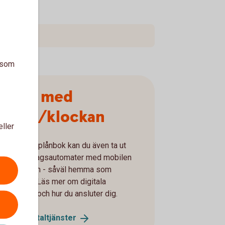
a som
Uttag med
mobil/klockan
eller
Med digital plånbok kan du även ta ut
pengar i uttagsautomater med mobilen
eller klockan - såväl hemma som
utomlands. Läs mer om digitala
plånböcker och hur du ansluter dig.
Digitala
betaltjänster