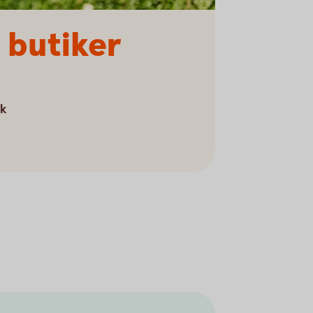
 butiker
ok