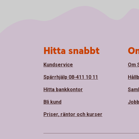
Sidfot
Hitta snabbt
Om
Kundservice
Om S
Spärrhjälp 08-411 10 11
Håll
Hitta bankkontor
Sam
Bli kund
Jobb
Priser, räntor och kurser