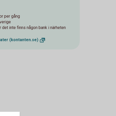
nor per gång
verige
r det inte finns någon bank i närheten
mater
(kontanten.se)