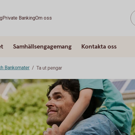
g
Private Banking
Om oss
et
Samhällsengagemang
Kontakta oss
ch Bankomater
Ta ut pengar