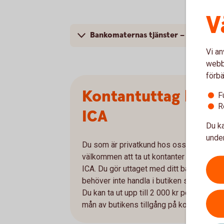
V
Bankomaternas tjänster – mer infor
Vi an
webbp
förbä
Kontantuttag hos
F
R
ICA
Du ka
under
Du som är privatkund hos oss är
välkommen att ta ut kontanter i kassan p
ICA. Du gör uttaget med ditt bankkort oc
behöver inte handla i butiken samtidigt.
Du kan ta ut upp till 2 000 kr per tillfälle, i
mån av butikens tillgång på kontanter.