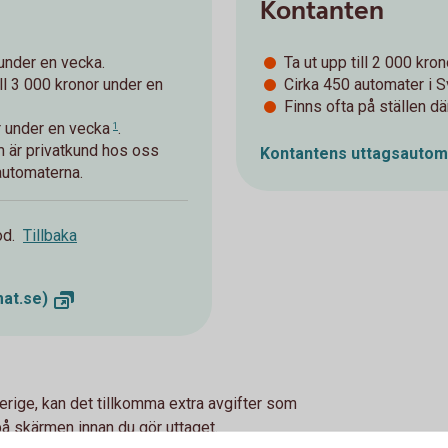
Kontanten
 under en vecka.
Ta ut upp till 2 000 kro
ll 3 000 kronor under en
Cirka 450 automater i S
Finns ofta på ställen dä
or under
en vecka
.
1
m är privatkund hos oss
Kontantens uttagsauto
sautomaterna.
od.
Tillbaka
at.se)
verige, kan det tillkomma extra avgifter som
å skärmen innan du gör uttaget.