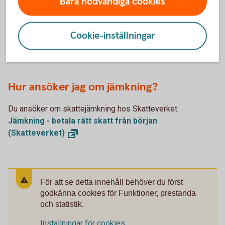
Bara nödvändiga cookies
innebär att din arbetsgivare drar mindre skatt på din lön
varje månad. Att jämka kan vara ett bra alternativ om du har
höga ränteutgifter och vill sänka din månadskostnad.
Cookie-inställningar
Du betalar totalt sett inte mindre skatt om du jämkar. Men
du kan justera hur mycket skatt du betalar månadsvis.
Hur ansöker jag om jämkning?
Du ansöker om skattejämkning hos Skatteverket.
Jämkning - betala rätt skatt från början
(Skatteverket)
För att se detta innehåll behöver du först
godkänna cookies för Funktioner, prestanda
och statistik.
Inställningar för cookies