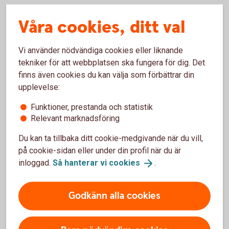
Ränteavdraget dras automatiskt
Våra cookies, ditt val
Ränteavdrag sker automatiskt i samband med att du
Vi använder nödvändiga cookies eller liknande
deklarerar och betalas ut en gång om året. Du behöver
tekniker för att webbplatsen ska fungera för dig. Det
alltså inte ansöka om ränteavdrag för att få pengar tillbaka.
finns även cookies du kan välja som förbättrar din
Har du litet utrymme i din månadsbudget kan det kännas
upplevelse:
tufft att behöva vänta på en eventuell skatteåterbäring. Du
Funktioner, prestanda och statistik
kan då ansöka om skattejämkning, för att få mer pengar
Relevant marknadsföring
tillgängliga direkt.
Du kan ta tillbaka ditt cookie-medgivande när du vill,
på cookie-sidan eller under din profil när du är
Jämkning – kan sänka din
inloggad.
Så hanterar vi
cookies
.
månadskostnad
Godkänn alla cookies
Om du förväntas få en större summa skatteåterbäring kan
du välja att skattejämka. Jämkning, eller skattejämkning