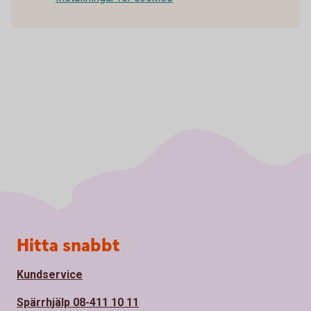
Sidfot
Hitta snabbt
Kundservice
Spärrhjälp 08-411 10 11