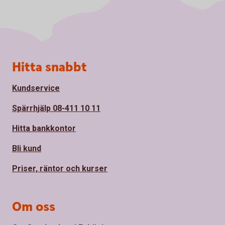
Sidfot
Hitta snabbt
Kundservice
Spärrhjälp 08-411 10 11
Hitta bankkontor
Bli kund
Priser, räntor och kurser
Om oss