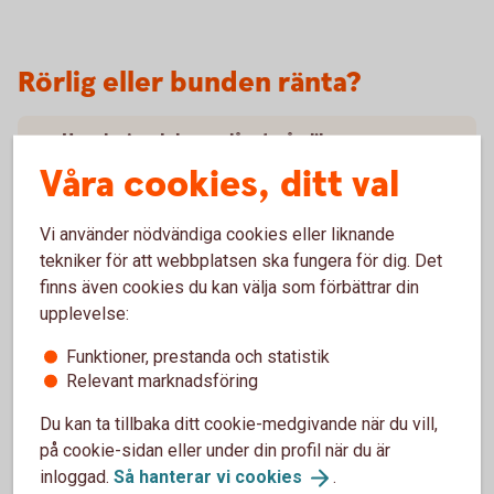
Rörlig eller bunden ränta?
Hur ska jag dela upp lånet på olika
räntebindningstider?
Våra cookies, ditt val
Vad är det för skillnad på rörlig och bunden
Vi använder nödvändiga cookies eller liknande
ränta?
tekniker för att webbplatsen ska fungera för dig. Det
finns även cookies du kan välja som förbättrar din
Är inte rörlig ränta alltid mest fördelaktig?
upplevelse:
Funktioner, prestanda och statistik
Relevant marknadsföring
Du kan ta tillbaka ditt cookie-medgivande när du vill,
Hur ska jag tänka om ränteläget?
på cookie-sidan eller under din profil när du är
inloggad.
Så hanterar vi
cookies
.