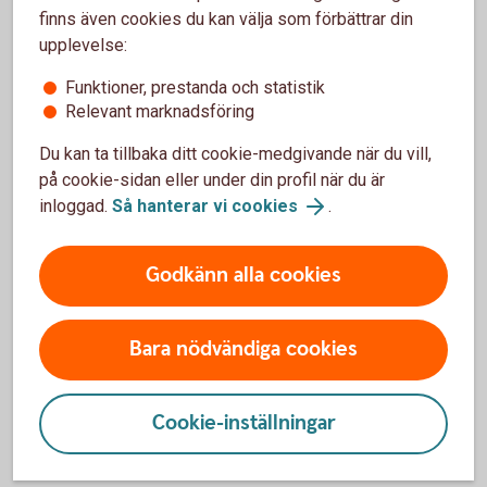
finns även cookies du kan välja som förbättrar din
upplevelse:
Funktioner, prestanda och statistik
Relevant marknadsföring
Har olyckan varit framme?
Du kan ta tillbaka ditt cookie-medgivande när du vill,
på cookie-sidan eller under din profil när du är
Här kan du göra din anmälan och ansöka om
inloggad.
Så hanterar vi cookies
.
ersättning.
Skadeanmälan – anmäl skada
Godkänn alla cookies
Bara nödvändiga cookies
Mer information
Cookie-inställningar
Vi är försäkringsförmedlare