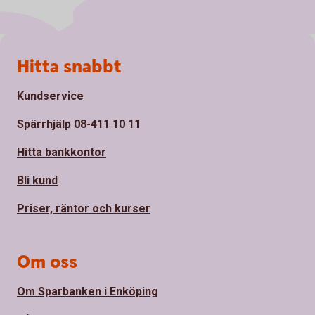
Sidfot
Hitta snabbt
Kundservice
Spärrhjälp 08-411 10 11
Hitta bankkontor
Bli kund
Priser, räntor och kurser
Om oss
Om Sparbanken i Enköping