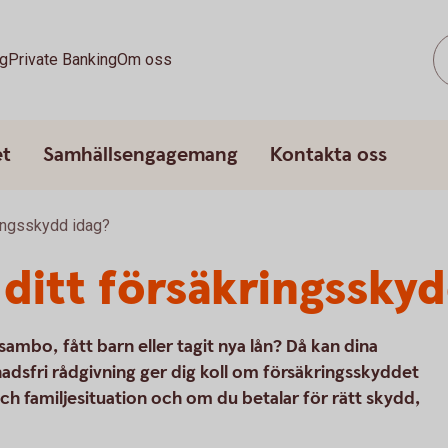
g
Private Banking
Om oss
et
Samhällsengagemang
Kontakta oss
ringsskydd idag?
 ditt försäkringsskyd
 sambo, fått barn eller tagit nya lån? Då kan dina
adsfri rådgivning ger dig koll om försäkringsskyddet
och familjesituation och om du betalar för rätt skydd,