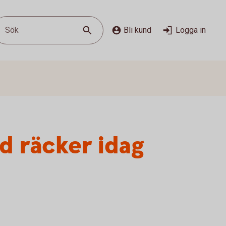
Sök
Bli kund
Logga in
d räcker idag