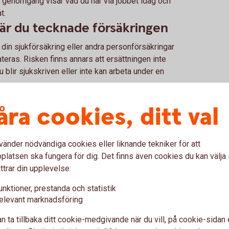
En genomgång visar vad du har via jobbet idag och
t.
när du tecknade försäkringen
din sjukförsäkring eller andra personförsäkringar
ras. Risken finns annars att ersättningen inte
blir sjukskriven eller inte kan arbeta under en
åra cookies, ditt val
 dig?
uvarande inkomst, inte bara den lön du hade när
vänder nödvändiga cookies eller liknande tekniker för att
latsen ska fungera för dig. Det finns även cookies du kan välj
r förändrats
ttrar din upplevelse:
g, separerat eller köpt bostad tillsammans med
unktioner, prestanda och statistik
örsäkringsskydd. Frågan är vem som är beroende
elevant marknadsföring
 delar och vilka lån som skulle finnas kvar om
n ta tillbaka ditt cookie-medgivande när du vill, på cookie-sidan 