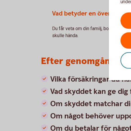
under
Vad betyder en översyn för
Du får veta om din familj, bostad och
skulle hända.
Efter genomgången få
Vilka försäkringar du ha
Vad skyddet kan ge dig 
Om skyddet matchar din 
Om något behöver uppd
Om du betalar för någo