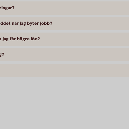
ringar?
yddet när jag byter jobb?
 jag får högre lön?
g?