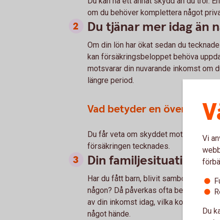
Du kan ha ett annat skydd än du tror. 
om du behöver komplettera något priva
Du tjänar mer idag än 
Om din lön har ökat sedan du tecknade 
kan försäkringsbeloppet behöva uppdate
motsvarar din nuvarande inkomst om du 
längre period.
V
Vad betyder en översyn för
Du får veta om skyddet motsvarar din n
Vi an
försäkringen tecknades.
webbp
Din familjesituation ha
förbä
Har du fått barn, blivit sambo, gift di
F
någon? Då påverkas ofta behovet av f
R
av din inkomst idag, vilka kostnader ni
Du ka
något hände.