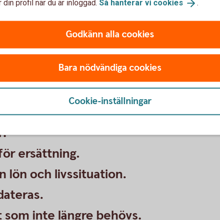
 din profil när du är inloggad.
Så hanterar vi
cookies
.
 dig?
Godkänn alla cookies
 gemensamma lån är skyddade på rätt nivå om något
Bara nödvändiga cookies
r du koll på:
Cookie-inställningar
r.
för ersättning.
lön och livssituation.
ateras.
t som inte längre behövs.