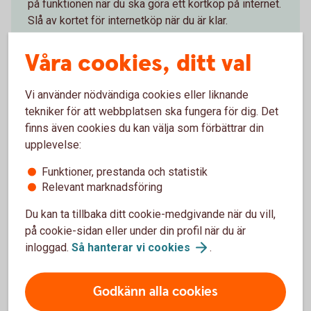
på funktionen när du ska göra ett kortköp på internet.
Slå av kortet för internetköp när du är klar.
Slå på/av ditt kort för
internetköp
Våra cookies, ditt val
Vi använder nödvändiga cookies eller liknande
tekniker för att webbplatsen ska fungera för dig. Det
finns även cookies du kan välja som förbättrar din
Tips kring din kod
upplevelse:
Funktioner, prestanda och statistik
Dölj din personliga kod (PIN-kod) när du anger den.
Relevant marknadsföring
Byt kod om du misstänker att någon fått veta koden.
Spärra ditt kort omedelbart om du förlorat det eller
Du kan ta tillbaka ditt cookie-medgivande när du vill,
misstänker att någon använder det.
på cookie-sidan eller under din profil när du är
Förvara inte anteckning om din kod tillsammans med
inloggad.
Så hanterar vi
cookies
.
ditt kort.
Avslöja aldrig din kod för någon.
Godkänn alla cookies
Läs mer om vad som gäller i villkoren för ditt kort och för