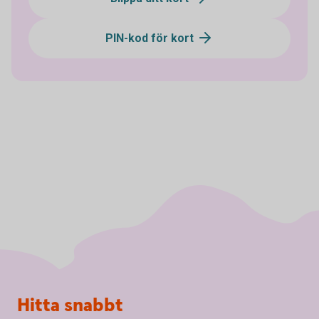
PIN-kod för kort
Sidfot
Hitta snabbt