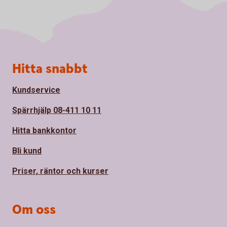
Sidfot
Hitta snabbt
Kundservice
Spärrhjälp 08-411 10 11
Hitta bankkontor
Bli kund
Priser, räntor och kurser
Om oss