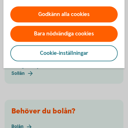
Godkänn alla cookies
Energibesparande åtgärder
Bara nödvändiga cookies
Ta hjälp av ett Energilån när du ska renovera för att
sänka din elförbrukning. Om du ska skaffa solceller
Cookie-inställningar
så erbjuder vi Sollån.
Energilån
Sollån
Behöver du bolån?
Bolån