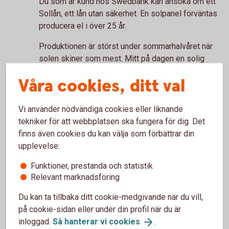
Du som är kund hos Swedbank kan ansöka om ett
Sollån, ett lån utan säkerhet. En solpanel förväntas
producera el i över 25 år.
Produktionen är störst under sommarhalvåret när
solen skiner som mest. Mitt på dagen en solig
sommardag kommer solcellerna troligen producera
Våra cookies, ditt val
mer el än vad som används i hushållet.
Vi använder nödvändiga cookies eller liknande
tekniker för att webbplatsen ska fungera för dig. Det
finns även cookies du kan välja som förbättrar din
Gör en energikoll
upplevelse:
Höga elpriser kan sätta spår i plånboken. Få koll på
Funktioner, prestanda och statistik
energiförbrukningen och tips på energismarta
Relevant marknadsföring
åtgärder som kan sänka dina elkostnader.
Du kan ta tillbaka ditt cookie-medgivande när du vill,
Gör en
energikoll
på cookie-sidan eller under din profil när du är
inloggad.
Så hanterar vi
cookies
.