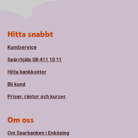
Sidfot
Hitta snabbt
Kundservice
Spärrhjälp 08-411 10 11
Hitta bankkontor
Bli kund
Priser, räntor och kurser
Om oss
Om Sparbanken i Enköping