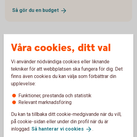
Så gör du en
budget
Våra cookies, ditt val
Försäkra din ekonomi
Vi använder nödvändiga cookies eller liknande
Ekonomin kan svänga, det har vi sett de senaste
tekniker för att webbplatsen ska fungera för dig. Det
åren. Med en försäkring ökar du tryggheten för dig
finns även cookies du kan välja som förbättrar din
och din familj.
upplevelse:
Nödvändig och bra att
ha-försäkringar
Funktioner, prestanda och statistik
Relevant marknadsföring
Du kan ta tillbaka ditt cookie-medgivande när du vill,
på cookie-sidan eller under din profil när du är
Prognos för ekonomin framöver
inloggad.
Så hanterar vi
cookies
.