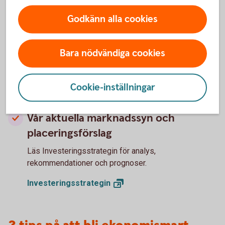
Godkänn alla cookies
Hur kommer ekonomin att utvecklas
för Sverige och omvärlden?
Bara nödvändiga cookies
Läs vår konjunkturrapport - Swedbank Economic
Outlook - där våra experter delar med sig av sina
prognoser.
Cookie-inställningar
Swedbank Economic
Outlook
Vår aktuella marknadssyn och
placeringsförslag
Läs Investeringsstrategin för analys,
rekommendationer och prognoser.
Investeringsstrategin