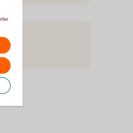
eller
ing (pdf)
ag (pdf)