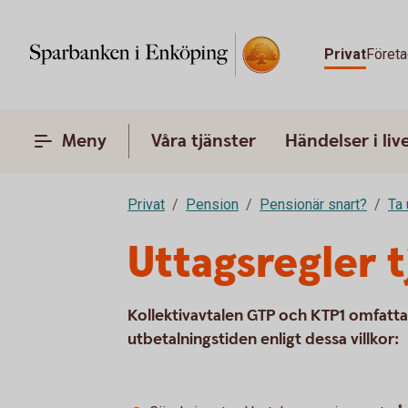
Privat
Företa
Meny
Våra tjänster
Händelser i liv
Privat
Pension
Pensionär snart?
Ta 
Uttagsregler 
Kollektivavtalen GTP och KTP1 omfattar
utbetalningstiden enligt dessa villkor: