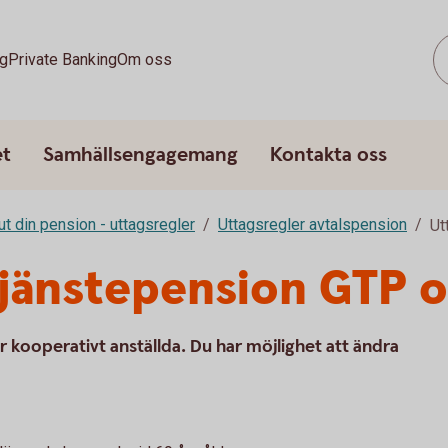
g
Private Banking
Om oss
et
Samhällsengagemang
Kontakta oss
ut din pension - uttagsregler
Uttagsregler avtalspension
Ut
tjänstepension GTP 
 kooperativt anställda. Du har möjlighet att ändra