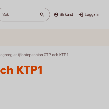
Sök
Bli kund
Logga in
tagsregler tjänstepension GTP och KTP1
och KTP1