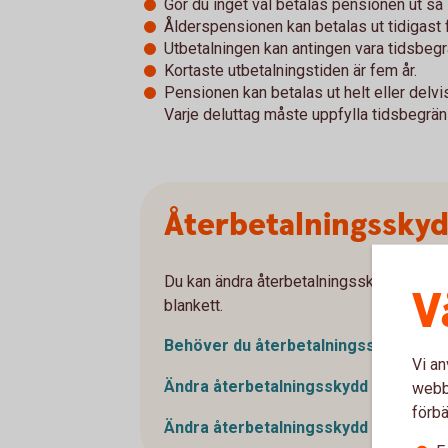
Gör du inget val betalas pensionen ut så 
Ålderspensionen kan betalas ut tidigast 
Utbetalningen kan antingen vara tidsbegr
Kortaste utbetalningstiden är fem år.
Pensionen kan betalas ut helt eller delvis.
Varje deluttag måste uppfylla tidsbegrän
Återbetalningssky
Du kan ändra återbetalningsskydd genom a
V
blankett.
Behöver du
återbetalningsskydd?
Vi an
Ändra återbetalningsskydd i GTP (om
webbp
förbä
Ändra återbetalningsskydd i KTP1 (o