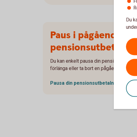
F
R
Du ka
under
Paus i pågående
pensionsutbetalni
Du kan enkelt pausa din pensionsutbetaln
förlänga eller ta bort en pågående paus.
Pausa din
pensionsutbetalning