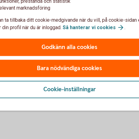
unktioner, prestanda och statistik
elevant marknadsföring
n ta tillbaka ditt cookie-medgivande när du vill, på cookie-sidan 
 din profil när du är inloggad.
Så hanterar vi
cookies
.
Ansök
ng
Godkänn alla cookies
Blankett för utbetaln
Blankett partiellt utt
ing och även förkorta,
Bara nödvändiga cookies
Cookie-inställningar