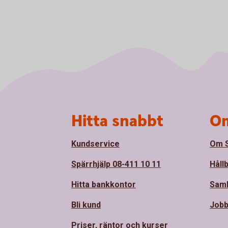
Sidfot
Hitta snabbt
Om
Kundservice
Om S
Spärrhjälp 08-411 10 11
Håll
Hitta bankkontor
Sam
Bli kund
Jobb
Priser, räntor och kurser