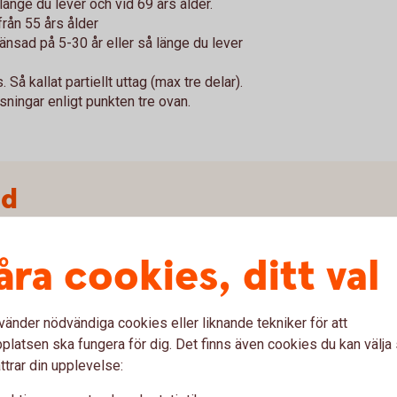
länge du lever och vid 69 års ålder.
från 55 års ålder
änsad på 5-30 år eller så länge du lever
 Så kallat partiellt uttag (max tre delar).
sningar enligt punkten tre ovan.
dd
tt logga in hos din valcentral eller använda en
åra cookies, ditt val
vänder nödvändiga cookies eller liknande tekniker för att
valsblankett
pensionsvalet.se)
latsen ska fungera för dig. Det finns även cookies du kan välj
ttrar din upplevelse:
mvalsblankett
pensionsvalet.se)