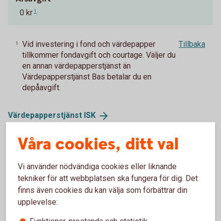
0 kr
1
Vid investering i fond och värdepapper
Tillbaka
1
tillkommer fondavgift och courtage. Väljer du
en annan värdepapperstjänst än
Värdepapperstjänst Bas betalar du en
depåavgift.
Värdepapperstjänst
ISK
Våra cookies, ditt val
Vi använder nödvändiga cookies eller liknande
Sparkonton för skogsägare
tekniker för att webbplatsen ska fungera för dig. Det
finns även cookies du kan välja som förbättrar din
upplevelse:
Skogskonto
Funktioner, prestanda och statistik