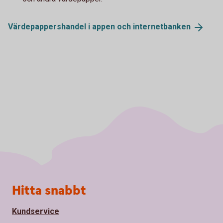
Värdepappershandel i appen och
internetbanken
Sidfot
Hitta snabbt
Kundservice