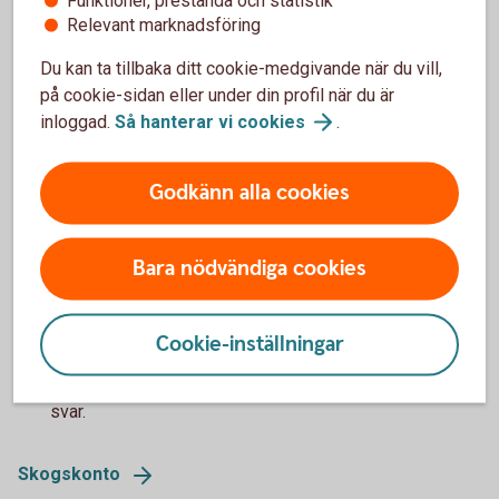
Relevant marknadsföring
Aktuell ränta Skogskonto
1,70 %
Du kan ta tillbaka ditt cookie-medgivande när du vill,
på cookie-sidan eller under din profil när du är
Minsta insättning
inloggad.
Så hanterar vi
cookies
.
5 000 kr
Godkänn alla cookies
Bindningstid
Uttag kan göras tidigast efter fyra månader
1
Bara nödvändiga cookies
För Skogskonto och Skogsskadekonto kan
Tillbaka
1
uttag göras tidigast fyra månader efter den
Cookie-inställningar
ursprungliga insättningen. För mer
information läs mer under våra Frågor och
svar.
Skogskonto