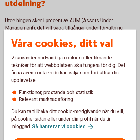
utdelning?
Utdelningen sker i procent av AUM (Assets Under
Management), det vill säga tillgångar under förvaltning.
Detta räknas sedan om till kronor per fondandel. Hur många
Våra cookies, ditt val
procent som delas ut kan skilja sig ganska mycket från
fond till fond.
Vi använder nödvändiga cookies eller liknande
tekniker för att webbplatsen ska fungera för dig. Det
finns även cookies du kan välja som förbättrar din
upplevelse:
Utdelning i Swedbank Roburs
Funktioner, prestanda och statistik
fonder
Relevant marknadsföring
Du kan ta tillbaka ditt cookie-medgivande när du vill,
Här ser du vilka av Swedbanks fonder som kan komma att
på cookie-sidan eller under din profil när du är
ge utdelning.
inloggad.
Så hanterar vi
cookies
.
Corporate Bond Europe B
Corporate Bond Europe High Yield B