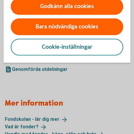
Corporate Bond Nordic High Yield B
Godkänn alla cookies
Global High Dividend B
Obligation B
Selektiv Sverige B
Bara nödvändiga cookies
Stiftelsefond B (betalar alltid ut 5 procent)
Sverige J
Talenten Aktiefond Mega J
Cookie-inställningar
Talenten Räntefond Mega B
Global Trends J
Genomförda utdelningar
Mer information
Fondskolan - lär dig
mer
Vad är
fonder?