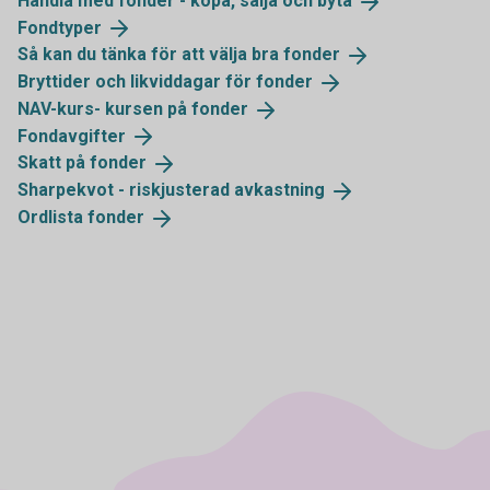
Handla med fonder - köpa, sälja och
byta
Fondtyper
Så kan du tänka för att välja bra
fonder
Bryttider och likviddagar för
fonder
NAV-kurs- kursen på
fonder
Fondavgifter
Skatt på
fonder
Sharpekvot - riskjusterad
avkastning
Ordlista
fonder