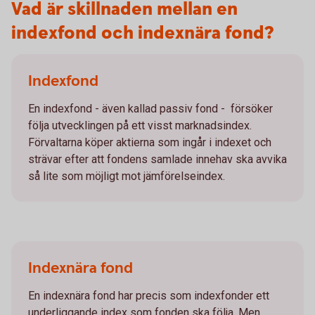
Vad är skillnaden mellan en
indexfond och indexnära fond?
Indexfond
En indexfond - även kallad passiv fond - försöker
följa utvecklingen på ett visst marknadsindex.
Förvaltarna köper aktierna som ingår i indexet och
strävar efter att fondens samlade innehav ska avvika
så lite som möjligt mot jämförelseindex.
Indexnära fond
En indexnära fond har precis som indexfonder ett
underliggande index som fonden ska följa. Men