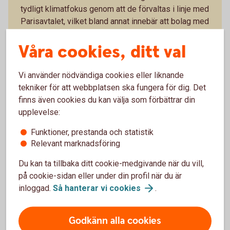
tydligt klimatfokus genom att de förvaltas i linje med
Parisavtalet, vilket bland annat innebär att bolag med
låga utsläpp av växthusgaser premieras. Det finns
Våra cookies, ditt val
sex olika fonder med olika inriktningar.
Access Edge USA
Vi använder nödvändiga cookies eller liknande
Access Edge Global
tekniker för att webbplatsen ska fungera för dig. Det
Access Edge Europe
finns även cookies du kan välja som förbättrar din
Access Edge Japan
Access Edge Sweden
upplevelse:
Access Edge Emerging Markets
Funktioner, prestanda och statistik
Relevant marknadsföring
Swedbank Robur Access Edge – se
utveckling
Du kan ta tillbaka ditt cookie-medgivande när du vill,
på cookie-sidan eller under din profil när du är
inloggad.
Så hanterar vi
cookies
.
Godkänn alla cookies
Indexfonder och indexnära fonder