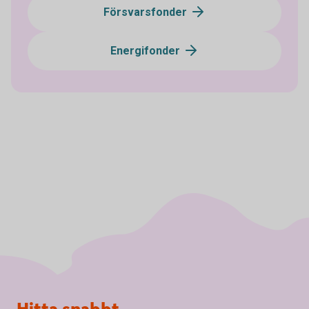
Försvarsfonder
Energifonder
Sidfot