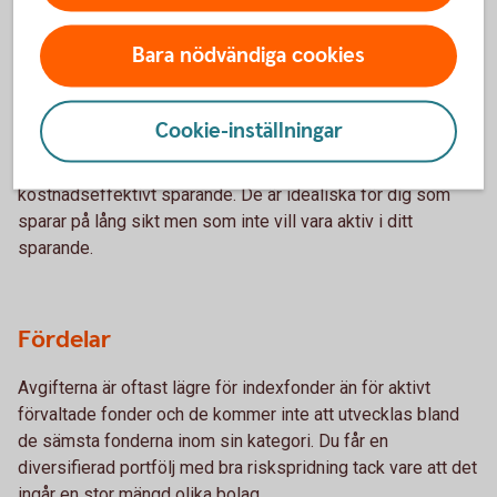
– för vem och varför?
Bara nödvändiga cookies
Vem passar de?
Cookie-inställningar
Indexfonder och indexnära fonder passar för både nya och
erfarna investerare som vill ha ett enkelt, långsiktigt och
kostnadseffektivt sparande. De är idealiska för dig som
sparar på lång sikt men som inte vill vara aktiv i ditt
sparande.
Fördelar
Avgifterna är oftast lägre för indexfonder än för aktivt
förvaltade fonder och de kommer inte att utvecklas bland
de sämsta fonderna inom sin kategori. Du får en
diversifierad portfölj med bra riskspridning tack vare att det
ingår en stor mängd olika bolag.